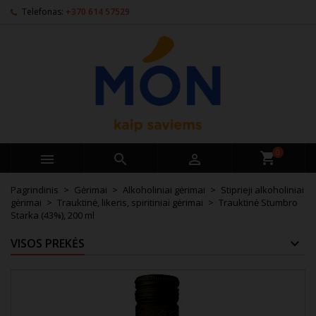
Telefonas:
+370 614 57529
0



Pagrindinis
Gėrimai
Alkoholiniai gėrimai
Stiprieji alkoholiniai
gėrimai
Trauktinė, likeris, spiritiniai gėrimai
Trauktinė Stumbro
Starka (43%), 200 ml
VISOS PREKĖS