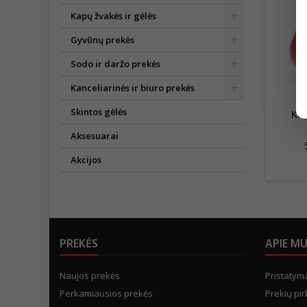
Kapų žvakės ir gėlės
Gyvūnų prekės
Sodo ir daržo prekės
Kanceliarinės ir biuro prekės
Skintos gėlės
KR
Aksesuarai
Akcijos
PREKĖS
APIE M
Naujos prekės
Pristatym
Perkamiausios prekės
Prekių pir