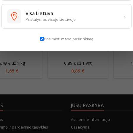
Visa Lietuva
›
Pristatymas visoje Lietuvoje
Prisiminti mano pasirinkimą
IAUŠĖS FORELLE
KOKOSAI 1VNT
AP
5,49 € už 1 kg
0,89 € už 1 vnt
1
1,65 €
0,89 €
US
JŪSŲ PASKYRA
as
Asmeninė informacija
kimo ir pardavimo taisyklės
Užsakymai