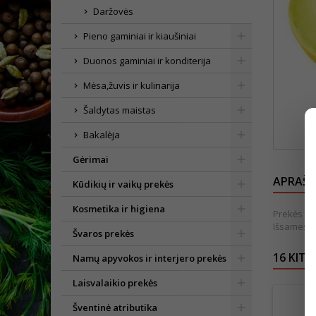
Daržovės
Pieno gaminiai ir kiaušiniai
Duonos gaminiai ir konditerija
Mėsa,žuvis ir kulinarija
Šaldytas maistas
Bakalėja
Gėrimai
APRAŠ
Kūdikių ir vaikų prekės
Kosmetika ir higiena
Prekės išv
Išsamesnė
Švaros prekės
16 KITO
Namų apyvokos ir interjero prekės
Laisvalaikio prekės
Šventinė atributika