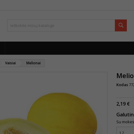
Paie
Vaisiai
Melionai
Melio
Kodas
77
2,19 €
Galuti
Su mokes