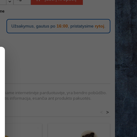
me
Užsakymus, gautus po
16:00
, pristatysime
rytoj
.
pateikiame internetinėje parduotuvėje, yra bendro pobūdžio.
tis informacija, esančia ant produkto pakuotės.
<
>