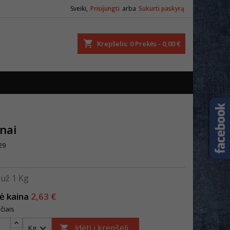
Sveiki,
Prisijungti
arba
Sukurti paskyrą
ška
Krepšelis
0
Prekės -
0,00 €
nai
29
už 1 Kg
nė kaina
2,63 €
čiais
Įdėti į krepšelį
