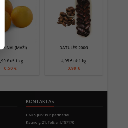
ELSINAI (MAŽI)
DATULĖS 200G
KRI
,99 € už 1 kg
4,95 € už 1 kg
3
0,50 €
0,99 €
KONTAKTAS
UAB S.Jurkus ir partneriai
Kauno g. 21, Telšiai, LT87170