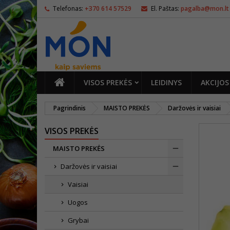
Telefonas:
+370 614 57529
El. Paštas:
pagalba@mon.lt
PAGRINDINIS
VISOS PREKĖS
LEIDINYS
AKCIJOS
Pagrindinis
MAISTO PREKĖS
Daržovės ir vaisiai
VISOS PREKĖS
MAISTO PREKĖS
Daržovės ir vaisiai
Vaisiai
Uogos
Grybai