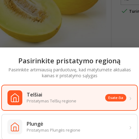

Turi
Pasirinkite pristatymo regioną
Pasirinkite artimiausią parduotuvę, kad matytumėte aktualias
kainas ir pristatymo sąlygas
YMAS
IŠSAMI PREKĖS INFORMACIJA
Telšiai
aizda gali šiek tiek skirtis nuo pateiktos nuotraukoje. Informacija, kurią 
›
Esate čia
 informacija pateikiama ant produkto pakuotės. Rekomenduojame vadovau
Pristatymas Telšių regione
S PREKĖS TOJE PAČIOJE KATEGORIJOJE:
Plungė
›
Pristatymas Plungės regione