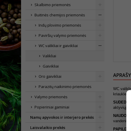
Skalbimo priemonės
Buitinės chemijos priemonės
Indų plovimo priemonės
Paviršių valymo priemonės
WC valikliai ir gaivikliai
Valikliai
Gaivikliai
APRAŠ
Oro gaivikliai
Parazitų naikinimo priemonės
WC valikli
kriaukles
Valymo priemonės
SUDEDAM
Popieriniai gaminiai
aktyviųjų 
NAUDOJI
Namų apyvokos ir interjero prekės
vandeniu.
Laisvalaikio prekės
PAPILDO