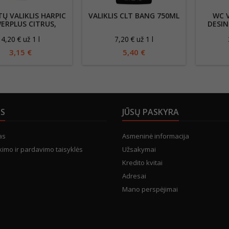
Ų VALIKLIS HARPIC
VALIKLIS CLT BANG 750ML
WC V
ERPLUS CITRUS,
DESIN
750ML
4,20 € už 1 l
7,20 € už 1 l
3,15 €
5,40 €
US
JŪSŲ PASKYRA
as
Asmeninė informacija
kimo ir pardavimo taisyklės
Užsakymai
Kredito kvitai
Adresai
Mano perspėjimai