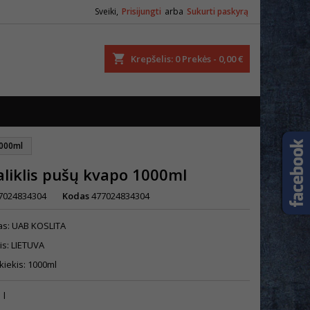
Sveiki,
Prisijungti
arba
Sukurti paskyrą
ška
Krepšelis
0
Prekės -
0,00 €
1000ml
liklis pušų kvapo 1000ml
7024834304
Kodas
477024834304
as: UAB KOSLITA
is: LIETUVA
kiekis: 1000ml
 l