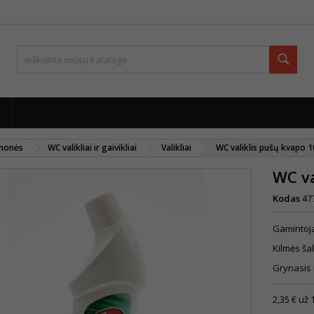
Paie
emonės
WC valikliai ir gaivikliai
Valikliai
WC valiklis pušų kvapo 
WC va
Kodas
47
Gamintoj
Kilmės šal
Grynasis 
2,35 € už 1