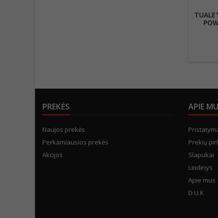
TUALET
POW
PREKĖS
APIE M
Naujos prekės
Pristatym
Perkamiausios prekės
Prekių pir
Akcijos
Slapukai
Leidinys
Apie mus
D.U.K