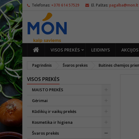
Telefonas:
+370 614 57529
El. Paštas:
pagalba@mon.lt
PAGRINDINIS
VISOS PREKĖS
LEIDINYS
AKCIJOS
Pagrindinis
Švaros prekės
Buitinės chemijos pri
VISOS PREKĖS
MAISTO PREKĖS
Gėrimai
Kūdikių ir vaikų prekės
Kosmetika ir higiena
Švaros prekės