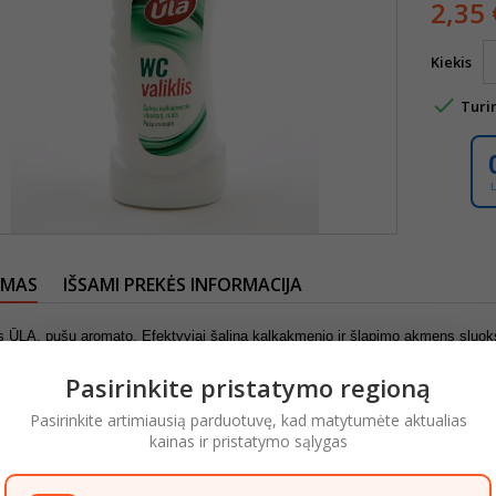
2,35 
Kiekis

Turi
YMAS
IŠSAMI PREKĖS INFORMACIJA
s ŪLA, pušų aromato. Efektyviai šalina kalkakmenio ir šlapimo akmens sluoksnį
. Malonaus kvapo.
Pasirinkite pristatymo regioną
OSIOSIOS DALYS:
< 5% anijoninės paviršinio aktyvumo medžiagų, < 5% ne
paviršiaus medžiagų, kvapioji medžiaga, Limonene, dažiklis.
Pasirinkite artimiausią parduotuvę, kad matytumėte aktualias
MAS:
Dėmesio
!
Nenaudokite marmuro emalės, metalo valymui. Užpilkite valikl
kainas ir pristatymo sąlygas
MA INFORMACIJA
SAUGA:
Pavojinga. Sudėtyje yra fosforo rūgštis ir sulfam