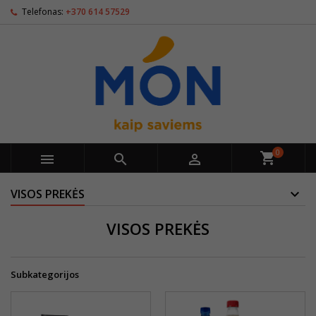
Telefonas:
+370 614 57529
0



VISOS PREKĖS
VISOS PREKĖS
Subkategorijos