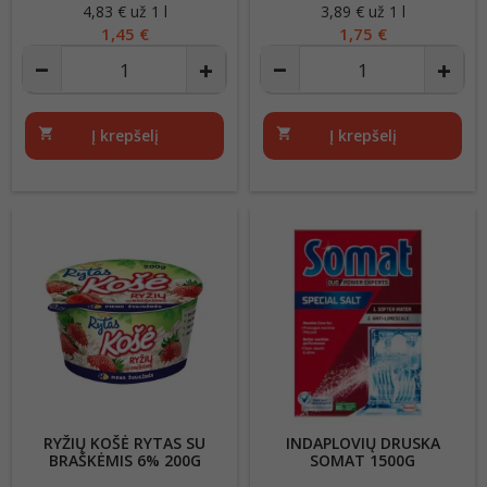
4,83 € už 1 l
Kaina
3,89 € už 1 l
Kaina
1,45 €
1,75 €
shopping_cart
Į krepšelį
shopping_cart
Į krepšelį
RYŽIŲ KOŠĖ RYTAS SU
INDAPLOVIŲ DRUSKA
BRAŠKĖMIS 6% 200G
SOMAT 1500G