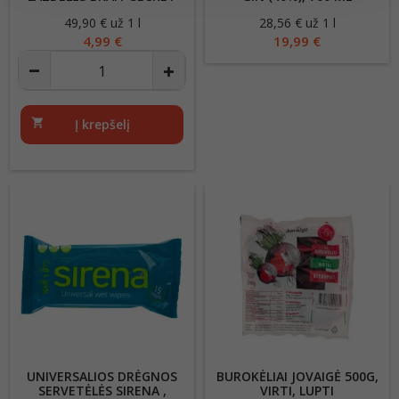
LOVE100ML
49,90 € už 1 l
Kaina
28,56 € už 1 l
Kaina
4,99 €
19,99 €
shopping_cart
Į krepšelį
UNIVERSALIOS DRĖGNOS
BUROKĖLIAI JOVAIGĖ 500G,
SERVETĖLĖS SIRENA ,
VIRTI, LUPTI