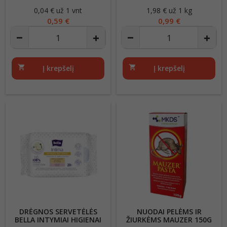
15VNT
0,04 € už 1 vnt
Kaina
1,98 € už 1 kg
Kaina
0,59 €
0,99 €
shopping_cart
Į krepšelį
shopping_cart
Į krepšelį
DRĖGNOS SERVETĖLĖS
NUODAI PELĖMS IR
BELLA INTYMIAI HIGIENAI
ŽIURKĖMS MAUZER 150G