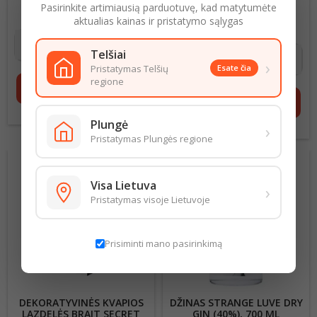
LĖKŠTĖ SU DANGČIU
CURL CONTROL MOUSSE
Pasirinkite artimiausią parduotuvę, kad matytumėte
066755
250ML
aktualias kainas ir pristatymo sąlygas
Kaina
8,50 €
21,80 € už 1 l
Kaina
5,45 €
Telšiai
›
Pristatymas Telšių
Esate čia
regione
shopping_cart
Į krepšelį
shopping_cart
Į krepšelį
Plungė
›
Pristatymas Plungės regione
Visa Lietuva
›
Pristatymas visoje Lietuvoje
Prisiminti mano pasirinkimą
DEKORATYVINĖS KVAPIOS
DŽINAS STRANGE LUVE DRY
LAZDELĖS BRAIT SECRET
GIN (40%), 700 ML