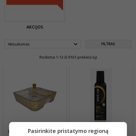
AKCIJOS

Aktualumas
FILTRAS
Rodoma 1-12 iš 9161 prekės(-ių)
Pasirinkite pristatymo regioną
PLASTIKINĖ SERVIRAVIMO
PLAUKŲ PUTOS SYOSS