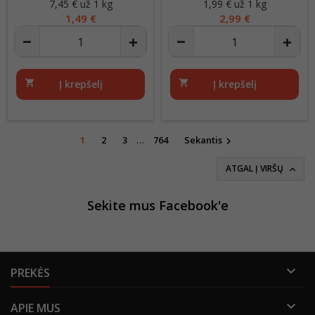
7,45 € už 1 kg
Kaina
1,99 € už 1 kg
Kaina
1,49 €
2,99 €
shopping_cart
Į krepšelį
shopping_cart
Į krepšelį
1
2
3
…
764
Sekantis

ATGAL Į VIRŠŲ

Sekite mus Facebook'e

PREKĖS

APIE MUS