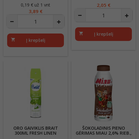
20VNT.
0,19 € už 1 vnt
Kaina
Kaina
2,05 €
3,89 €
shopping_cart
Į krepšelį
shopping_cart
Į krepšelį
ORO GAIVIKLIS BRAIT
ŠOKOLADINIS PIENO
300ML FRESH LINEN
GĖRIMAS MIAU 2,6% RIEB.,
450ML