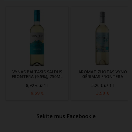
VYNAS BALTASIS SALDUS
AROMATIZUOTAS VYNO
FRONTERA (9.5%), 750ML
GĖRIMAS FRONTERA
SPRITZER WHITE
8,92 € už 1 l
5,20 € už 1 l
ELDERFLOWER (5.5%) 750
ML
6,69 €
3,90 €
Sekite mus Facebook'e