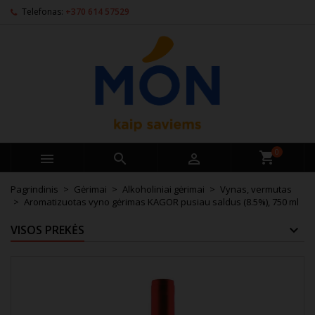
Telefonas:
+370 614 57529
0



Pagrindinis
Gėrimai
Alkoholiniai gėrimai
Vynas, vermutas
Aromatizuotas vyno gėrimas KAGOR pusiau saldus (8.5%), 750 ml
VISOS PREKĖS