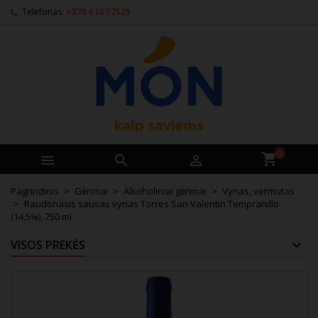
Telefonas:
+370 614 57529
0



Pagrindinis
Gėrimai
Alkoholiniai gėrimai
Vynas, vermutas
Raudonasis sausas vynas Torres San Valentin Tempranillo
(14,5%), 750 ml
VISOS PREKĖS