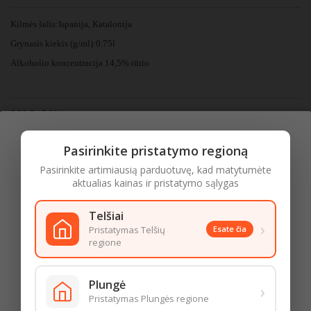
Kilmės šalis:Ispanija, Katalonija
Grynasis kiekis (g/ml):0.75l
Alkoholio koncentracija 14,5
% tūrio
9,32 € už 1 l
6,99 €
Su mokesčiais
Pasirinkite pristatymo regioną
Kiekis
Pasirinkite artimiausią parduotuvę, kad matytumėte
aktualias kainas ir pristatymo sąlygas
Į krepšelį

Telšiai
›
Pristatymas Telšių
Esate čia

Turime
regione
Amžiaus patvirtinimas
09:56:08
Užsisakę iki
16:00
pristatysime iki
18:00
Plungė
LIKO ŠIANDIENAI
›
Norėdami patekti į šią prekių kategoriją, patvirtinkite, kad esate
Pristatymas Plungės regione
20 metų ar vyresnis