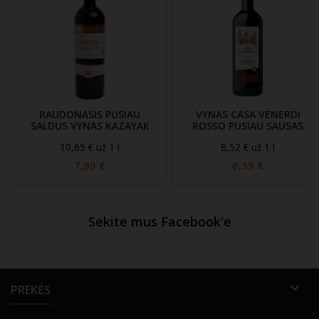
RAUDONASIS PUSIAU
VYNAS CASA VENERDI
SALDUS VYNAS KAZAYAK
ROSSO PUSIAU SAUSAS
VIN MERLOT (11,5%), 750
(11.5%), 750 ML
10,65 € už 1 l
8,52 € už 1 l
ML
7,99 €
6,39 €
Sekite mus Facebook'e

PREKĖS