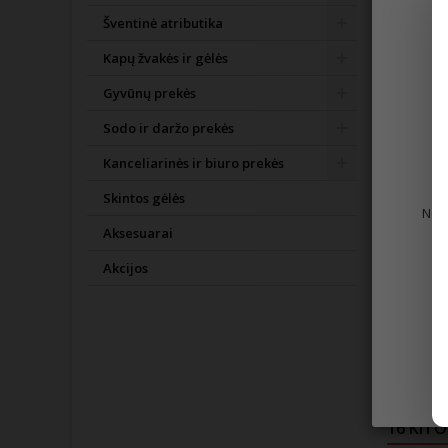
Papildoma
Šventinė atributika
Kapų žvakės ir gėlės
Vartodami a
Gyvūnų prekės
Sudedamos
Sodo ir daržo prekės
Vanduo, mie
Kanceliarinės ir biuro prekės
Skintos gėlės
Alkoholio 
Norė
Aksesuarai
Alk. 5% tū
Akcijos
Laikymo s
Laikymo te
Prekės išv
Išsamesnė
16 KITO