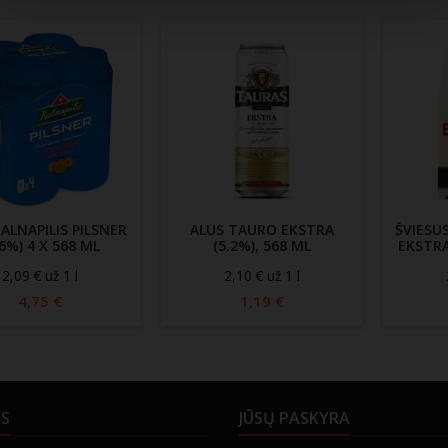
ALNAPILIS PILSNER
ALUS TAURO EKSTRA
ŠVIESU
.6%) 4 X 568 ML
(5.2%), 568 ML
EKSTRA
2,09 € už 1 l
2,10 € už 1 l
4,75 €
1,19 €
US
JŪSŲ PASKYRA