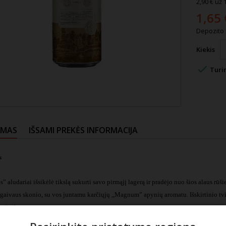
2,90 € už 1
1,65 
Depozito 
Kiekis

Turi
YMAS
IŠSAMI PREKĖS INFORMACIJA
s
s” aludariai išsikėlė tikslą sukurti savo pirmąjį lagerą ir pradėjo nuo šios alaus rūš
 gaivaus skonio, su vos juntamu karčiųjų ,,Magnum” apynių aromatu. Išskirtinio tvir
ė švelniai gaivina.