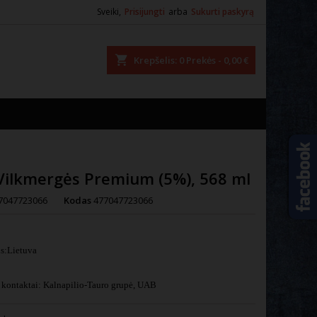
Sveiki,
Prisijungti
arba
Sukurti paskyrą
ška
Krepšelis
0
Prekės -
0,00 €
Vilkmergės Premium (5%), 568 ml
7047723066
Kodas
477047723066
is:Lietuva
kontaktai: Kalnapilio-Tauro grupė, UAB