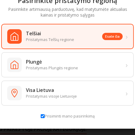
Pasirinkite pristatymo regioną
 informacija
Pasirinkite artimiausią parduotuvę, kad matytumėte aktualias
kainas ir pristatymo sąlygas
lkoholį, rizikuojate savo sveikata, šeimos ir visuomenės gerove.
Telšiai
ios dalys
›
Esate čia
Pristatymas Telšių regione
žių salyklas, kviečių salyklas, apyniai
Amžiaus patvirtinimas
Plungė
›
koncentracija
dami patekti į šią prekių kategoriją, patvirtinkite, kad esate 20 metų ar vyr
Pristatymas Plungės regione
Įveskite gimimo metus
rio
Mėnuo
Diena
Metai
Visa Lietuva
›
ąlygos
Pristatymas visoje Lietuvoje
mperatūra: nuo 20°C iki 20°C.
aizda gali šiek tiek skirtis nuo pateiktos nuotraukoje. Informacija, kurią 
Išeiti
Patvirtinti
 informacija pateikiama ant produkto pakuotės. Rekomenduojame vadovau
Prisiminti mano pasirinkimą
S PREKĖS TOJE PAČIOJE KATEGORIJOJE: