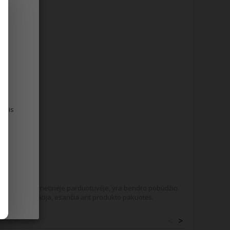
esnis
pateikiame internetinėje parduotuvėje, yra bendro pobūdžio.
tis informacija, esančia ant produkto pakuotės.
<
>