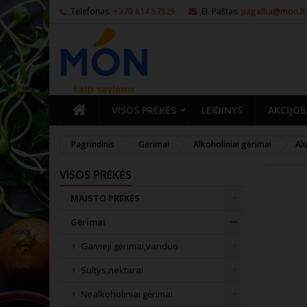
Telefonas:
+370 614 57529
El. Paštas:
pagalba@mon.lt
PAGRINDINIS
VISOS PREKĖS
LEIDINYS
AKCIJOS
Pagrindinis
Gėrimai
Alkoholiniai gėrimai
Alu
VISOS PREKĖS
MAISTO PREKĖS
Gėrimai
Gaivieji gėrimai,vanduo
Sultys,nektarai
Nealkoholiniai gėrimai