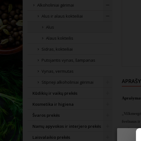
Alkoholiniai gėrimai
Alus ir alaus kokteiliai
Alus
Alaus kokteilis
Sidras, kokteiliai
Putojantis vynas, šampanas
Vynas, vermutas
APRAŠ
Stiprieji alkoholiniai gėrimai
Kūdikių ir vaikų prekės
Aprašyma
Kosmetika ir higiena
,,Vilkmergė
Švaros prekės
švelnaus ir
Namų apyvokos ir interjero prekės
angliarūgšt
Laisvalaikio prekės