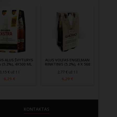
SIS ALUS ŠVYTURYS
ALUS VOLFAS ENGELMAN
ALUS 
 (5.2%), 4X500 ML
RINKTINIS (5.2%), 4 X 568
ML
3,15 € už 1 l
2,77 € už 1 l
2
6,29 €
6,29 €
KONTAKTAS