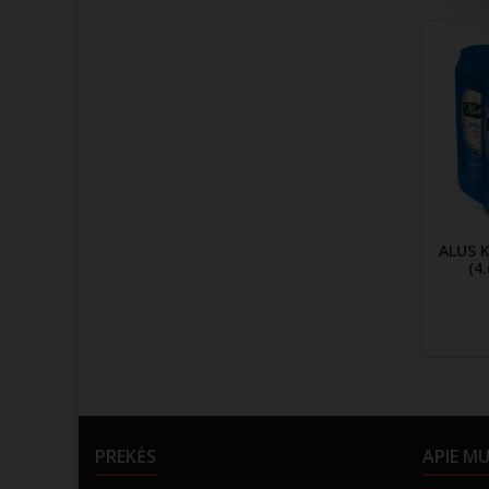
ALUS K
(4
PREKĖS
APIE M