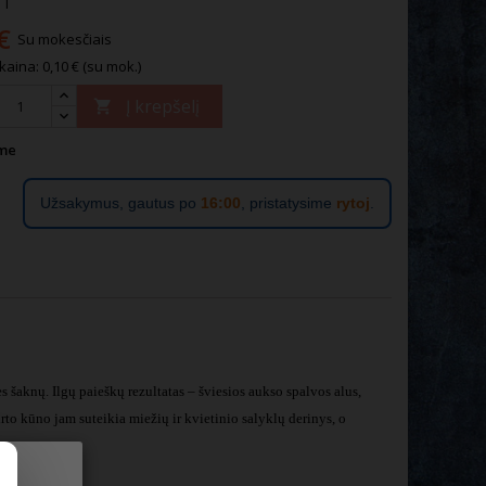
 l
€
Su mokesčiais
kaina: 0,10 € (su mok.)
Į krepšelį

me
Užsakymus, gautus po
16:00
, pristatysime
rytoj
.
ies šaknų. Ilgų paieškų rezultatas – šviesios aukso spalvos alus,
to kūno jam suteikia miežių ir kvietinio salyklų derinys, o