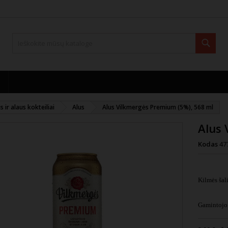
Paie
s ir alaus kokteiliai
Alus
Alus Vilkmergės Premium (5%), 568 ml
Alus 
Kodas
47
Kilmės šal
Gamintojo 