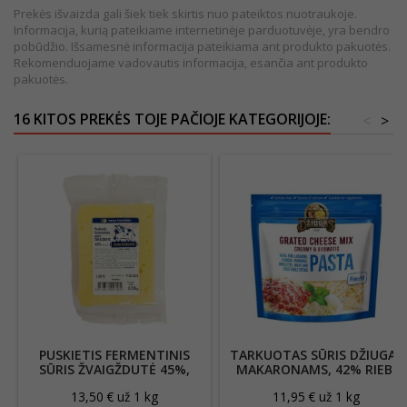
Prekės išvaizda gali šiek tiek skirtis nuo pateiktos nuotraukoje.
Informacija, kurią pateikiame internetinėje parduotuvėje, yra bendro
pobūdžio. Išsamesnė informacija pateikiama ant produkto pakuotės.
Rekomenduojame vadovautis informacija, esančia ant produkto
pakuotės.
16 KITOS PREKĖS TOJE PAČIOJE KATEGORIJOJE:
<
>
PUSKIETIS FERMENTINIS
TARKUOTAS SŪRIS DŽIUGAS
SŪRIS ŽVAIGŽDUTĖ 45%,
MAKARONAMS, 42% RIEB.
200G
200G
13,50 € už 1 kg
11,95 € už 1 kg