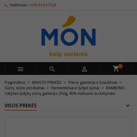
Telefonas:
+370 614 57529
0



Pagrindinis
MAISTO PREKĖS
Pieno gaminiai ir kiaušiniai
Sūris, sūrio produktai
Fermentiniai ir lydyti sūriai
RAMBYNO
rūkytas lydytų sūrių gaminys 250g, 45% riebumo su kmynais
VISOS PREKĖS