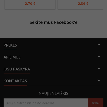
2,70 €
2,39 €
Sekite mus Facebook'e

PREKĖS

APIE MUS

JŪSŲ PASKYRA

KONTAKTAS
NAUJIENLAIŠKIS