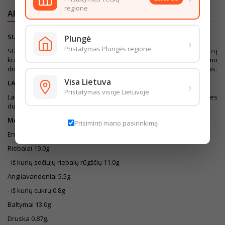
regione
APRAŠYMAS
IŠSAMI PREKĖS INFORMACIJA
SUDEDAMOSIOS DALYS
Plungė
›
Pristatymas Plungės regione
SŪRIAI, vanduo, palmių augaliniai riebalai, SŪRIO gaminiai, kukurūzų
krakmolas, kmynai 0.4%, PASUKŲ milteliai, druska, emulsinimo
druskos (E452, E339), kvapiosios medžiagos. Apvalkalas nevalgomas.
Visa Lietuva
›
LAIKYMO SĄLYGOS
Pristatymas visoje Lietuvoje
Laikyti (0..- +6)°C temperatūroje. Supakuotas naudojant apsaugines
dujas.
MAISTINĖ VERTĖ (100G)
Prisiminti mano pasirinkimą
Energinė vertė 1018kJ/245kcal
Riebalai 19.0g
- iš kurių sočiųjų riebalų rūgščių 11.0g
Angliavandeniai 5.5g
- iš kurių cukrų 0.8g
Baltymai 13.0g
Druska 0.87g.