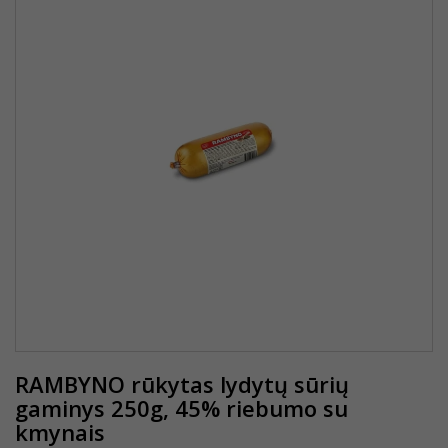
RAMBYNO rūkytas lydytų sūrių
gaminys 250g, 45% riebumo su
kmynais