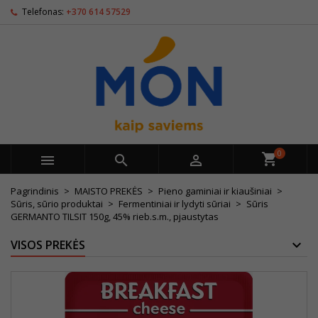
Telefonas:
+370 614 57529
0



Pagrindinis
MAISTO PREKĖS
Pieno gaminiai ir kiaušiniai
Sūris, sūrio produktai
Fermentiniai ir lydyti sūriai
Sūris
GERMANTO TILSIT 150g, 45% rieb.s.m., pjaustytas
VISOS PREKĖS