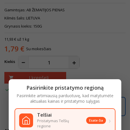
Gamintojas: AB ŽEMAITIJOS PIENAS
Kilmės šalis: LIETUVA
Grynasis kiekis: 150G
11,93 € už 1 kg
1,79 €
Su mokesčiais
Kiekis
Į krepšelį

Pasirinkite pristatymo regioną

Turime
Pasirinkite artimiausią parduotuvę, kad matytumėte
aktualias kainas ir pristatymo sąlygas
08:38:02
Užsisakę iki
16:00
pristatysime iki
18:00
LIKO ŠIANDIENAI
Telšiai
›
Pristatymas Telšių
Esate čia
regione