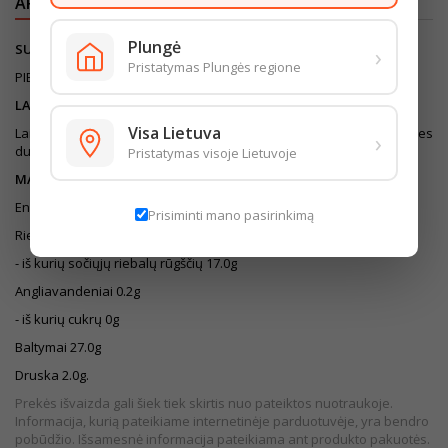
APRAŠYMAS
IŠSAMI PREKĖS INFORMACIJA
Plungė
›
SUDEDAMOSIOS DALYS
Pristatymas Plungės regione
PIENAS, druska, RAUGAS, mikrobiologinis fermentas.
LAIKYMO SĄLYGOS
Visa Lietuva
Laikyti (0..- +6)°C temperatūroje. Supakuotas naudojant apsaugines
›
dujas.
Pristatymas visoje Lietuvoje
MAISTINĖ VERTĖ (100G)
Energinė vertė 1428kJ/344kcal
Prisiminti mano pasirinkimą
Riebalai 26.1g
- iš kurių sočiųjų riebalų rūgščių 17.0g
Angliavandeniai 0.2g
- iš kurių cukrų 0g
Baltymai 27.0g
Druska 2.0g.
Prekės išvaizda gali šiek tiek skirtis nuo pateiktos nuotraukoje.
Informacija, kurią pateikiame internetinėje parduotuvėje, yra bendro
pobūdžio. Išsamesnė informacija pateikiama ant produkto pakuotės.