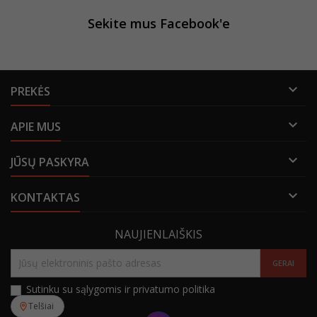
Sekite mus Facebook'e

PREKĖS

APIE MUS

JŪSŲ PASKYRA

KONTAKTAS
NAUJIENLAIŠKIS
Sutinku su sąlygomis ir privatumo politika
Telšiai