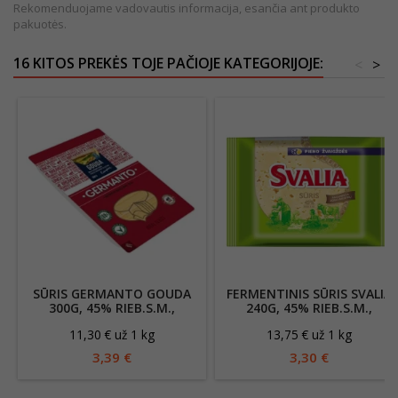
Rekomenduojame vadovautis informacija, esančia ant produkto
pakuotės.
16 KITOS PREKĖS TOJE PAČIOJE KATEGORIJOJE:
<
>
SŪRIS GERMANTO GOUDA
FERMENTINIS SŪRIS SVALIA
300G, 45% RIEB.S.M.,
240G, 45% RIEB.S.M.,
PJAUSTYTAS
FASUOTAS
11,30 € už 1 kg
13,75 € už 1 kg
3,39 €
3,30 €