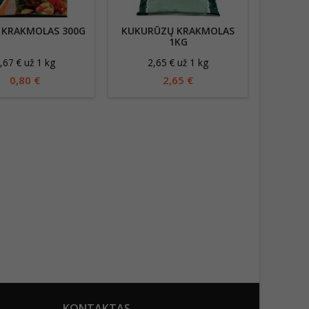
 KRAKMOLAS 300G
KUKURŪZŲ KRAKMOLAS
KEPIMO 
1KG
,67 € už 1 kg
2,65 € už 1 kg
14
0,80 €
2,65 €
KONTAKTAS