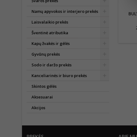
Švaros prekės
Namų apyvokos ir interjero prekės
BUL
Laisvalaikio prekės
Šventinė atributika
Kapų žvakės ir gėlės
Gyvūnų prekės
Sodo ir daržo prekės
Kanceliarinės ir biuro prekės
Skintos gėlės
Aksesuarai
Akcijos
PREKĖS
APIE M