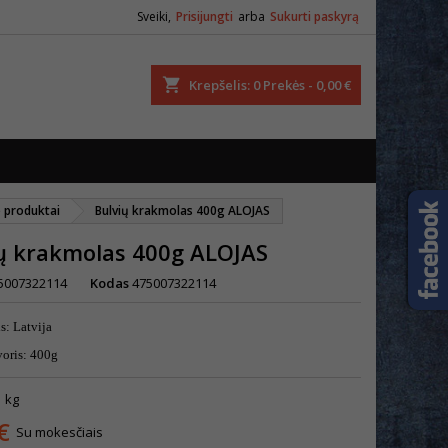
Sveiki,
Prisijungti
arba
Sukurti paskyrą
ška
Krepšelis
0
Prekės -
0,00 €
o produktai
Bulvių krakmolas 400g ALOJAS
ų krakmolas 400g ALOJAS
5007322114
Kodas
475007322114
s: Latvija
voris: 400g
1 kg
€
Su mokesčiais