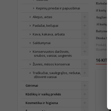
Riebalai 0,
Kepinių priedai ir papuošimai
iš kurių so
Aliejus, actas
Angliavand
iš kurių cu
Padažai, kečupai
Baltymai 0
Kava, kakava, arbata
Druska 0g.
Saldumynai
Prekės išv
Išsamesnė
Konservuotos daržovės,
sriubos, vaisiai, uogienės
16 KITO
Žuvies, mėsos konservai
Traškučiai, saulėgrąžos, riešutai,
džiovinti vaisiai
Gėrimai
Kūdikių ir vaikų prekės
Kosmetika ir higiena