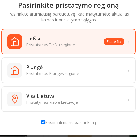
Pasirinkite pristatymo regioną
1g,
čiųjų riebalų rūgščių 0g,
Pasirinkite artimiausią parduotuvę, kad matytumėte aktualias
kainas ir pristatymo sąlygas
eniai 80g,
krų 0g,
Telšiai
,1g,
›
Esate čia
Pristatymas Telšių regione
aizda gali šiek tiek skirtis nuo pateiktos nuotraukoje. Informacija, kurią 
 informacija pateikiama ant produkto pakuotės. Rekomenduojame vadovau
Plungė
›
Pristatymas Plungės regione
S PREKĖS TOJE PAČIOJE KATEGORIJOJE:
Visa Lietuva
›
Pristatymas visoje Lietuvoje
Prisiminti mano pasirinkimą