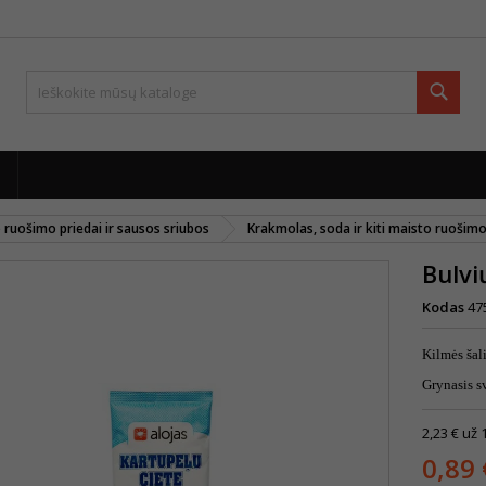
Paie
 ruošimo priedai ir sausos sriubos
Krakmolas, soda ir kiti maisto ruošim
Bulvi
Kodas
47
Kilmės šali
Grynasis s
2,23 € už 
0,89 