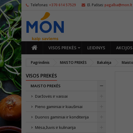
Telefonas:
+370 614 57529
El. Paštas:
pagalba@mon.lt
PAGRINDINIS
VISOS PREKĖS
LEIDINYS
AKCIJOS
Pagrindinis
MAISTO PREKĖS
Bakalėja
Maisto
VISOS PREKĖS
MAISTO PREKĖS
Daržovės ir vaisiai
Pieno gaminiai ir kiaušiniai
Duonos gaminiai ir konditerija
Mėsa,žuvis ir kulinarija