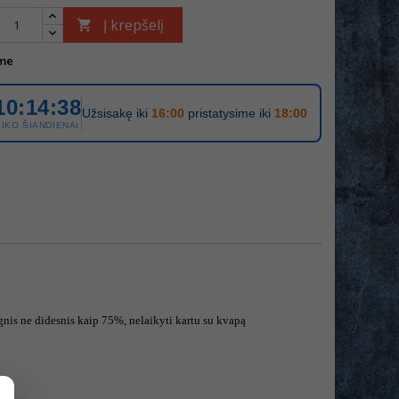
Į krepšelį

me
10:14:38
Užsisakę iki
16:00
pristatysime iki
18:00
LIKO ŠIANDIENAI
gnis ne didesnis kaip 75%, nelaikyti kartu su kvapą