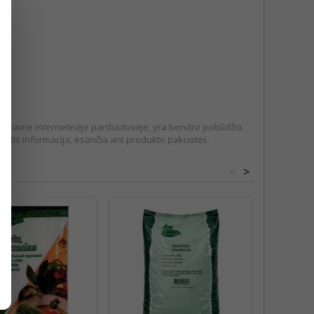
pateikiame internetinėje parduotuvėje, yra bendro pobūdžio.
tis informacija, esančia ant produkto pakuotės.
<
>