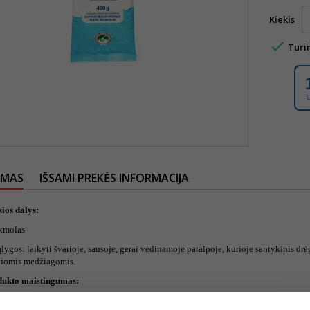
Kiekis

Turi
YMAS
IŠSAMI PREKĖS INFORMACIJA
ios dalys:
kmolas
ygos: laikyti švarioje, sausoje, gerai vėdinamoje patalpoje, kurioje santykinis drė
čiomis medžiagomis.
dukto maistingumas:
ertė 1365kJ/321kcal.