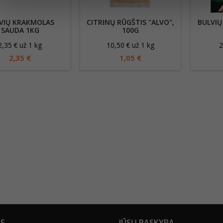
VIŲ KRAKMOLAS
CITRINŲ RŪGŠTIS "ALVO",
BULVIŲ
SAUDA 1KG
100G
2,35 € už 1 kg
10,50 € už 1 kg
2
2,35 €
1,05 €
US
JŪSŲ PASKYRA