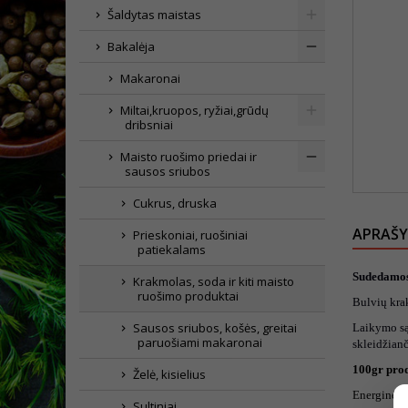
Šaldytas maistas
Bakalėja
Makaronai
Miltai,kruopos, ryžiai,grūdų
dribsniai
Maisto ruošimo priedai ir
sausos sriubos
Cukrus, druska
APRAŠ
Prieskoniai, ruošiniai
patiekalams
Sudedamos
Krakmolas, soda ir kiti maisto
ruošimo produktai
Bulvių kra
Sausos sriubos, košės, greitai
Laikymo sąl
paruošiami makaronai
skleidžian
100gr pro
Želė, kisielius
Energinė v
Sultiniai