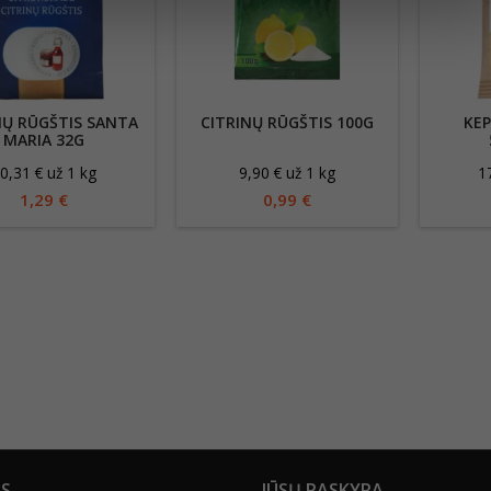
NŲ RŪGŠTIS SANTA
CITRINŲ RŪGŠTIS 100G
KEP
MARIA 32G
0,31 € už 1 kg
9,90 € už 1 kg
1
1,29 €
0,99 €
US
JŪSŲ PASKYRA