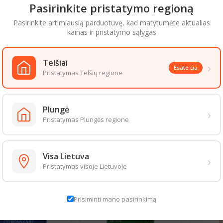
Pasirinkite pristatymo regioną
Pasirinkite artimiausią parduotuvę, kad matytumėte aktualias
 VERTĖ (100 g/ml)
kainas ir pristatymo sąlygas
ertė 1377,00 kJ / 324,00 Kcal
10 g
iebalų rūgštys 0,1 g
eniai 81,00 g
Telšiai
›
Esate čia
0 g
Pristatymas Telšių regione
,30 g
05 g
Formos viršus
Formos apačia
Plungė
›
Pristatymas Plungės regione
aizda gali šiek tiek skirtis nuo pateiktos nuotraukoje. Informacija, kurią 
 informacija pateikiama ant produkto pakuotės. Rekomenduojame vadovau
S PREKĖS TOJE PAČIOJE KATEGORIJOJE:
Visa Lietuva
›
Pristatymas visoje Lietuvoje
Prisiminti mano pasirinkimą