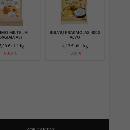
IMO MILTELIAI
BULVIŲ KRAKMOLAS 400G
KRAKMO
50G(ALVAS)
ALVO
7,00 € už 1 kg
4,13 € už 1 kg
2
0,85 €
1,65 €
KONTAKTAS