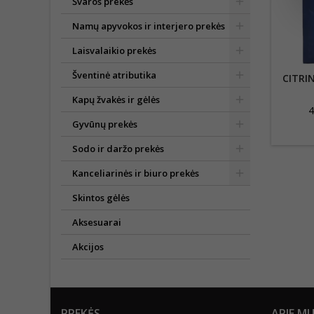
Švaros prekės
Namų apyvokos ir interjero prekės
Laisvalaikio prekės
Šventinė atributika
CITRI
Kapų žvakės ir gėlės
4
Gyvūnų prekės
Sodo ir daržo prekės
Kanceliarinės ir biuro prekės
Skintos gėlės
Aksesuarai
Akcijos
PREKĖS
APIE M