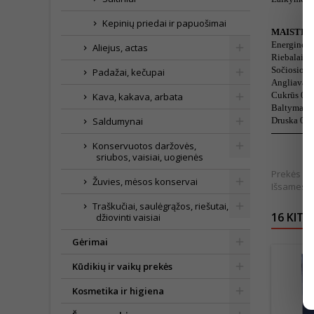
Kepinių priedai ir papuošimai
MAISTINĖ
Energinė v
Aliejus, actas
Riebalai 0,
Sočiosios r
Padažai, kečupai
Angliavand
Cukrūs 0,2
Kava, kakava, arbata
Baltymai 0
Saldumynai
Druska 0,0
Konservuotos daržovės,
sriubos, vaisiai, uogienės
Prekės išv
Žuvies, mėsos konservai
Išsamesnė
Traškučiai, saulėgrąžos, riešutai,
16 KITO
džiovinti vaisiai
Gėrimai
Kūdikių ir vaikų prekės
Kosmetika ir higiena