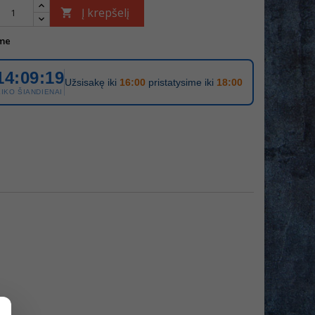
Į krepšelį

me
14:09:19
Užsisakę iki
16:00
pristatysime iki
18:00
LIKO ŠIANDIENAI