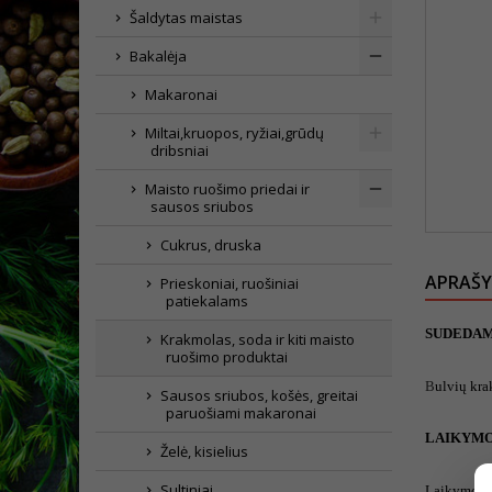
Šaldytas maistas
Bakalėja
Makaronai
Miltai,kruopos, ryžiai,grūdų
dribsniai
Maisto ruošimo priedai ir
sausos sriubos
Cukrus, druska
APRAŠ
Prieskoniai, ruošiniai
patiekalams
SUDEDAM
Krakmolas, soda ir kiti maisto
ruošimo produktai
B
ulvių kra
Sausos sriubos, košės, greitai
paruošiami makaronai
LAIKYMO
Želė, kisielius
Sultiniai
Laikymo te