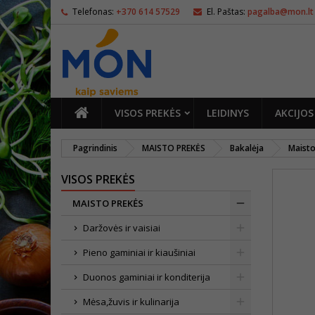
Telefonas:
+370 614 57529
El. Paštas:
pagalba@mon.lt
PAGRINDINIS
VISOS PREKĖS
LEIDINYS
AKCIJOS
Pagrindinis
MAISTO PREKĖS
Bakalėja
Maisto
VISOS PREKĖS
MAISTO PREKĖS
Daržovės ir vaisiai
Pieno gaminiai ir kiaušiniai
Duonos gaminiai ir konditerija
Mėsa,žuvis ir kulinarija