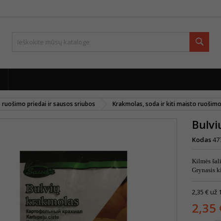
Paie
 ruošimo priedai ir sausos sriubos
Krakmolas, soda ir kiti maisto ruošim
Bulv
Kodas
47
Kilmės ša
Grynasis k
2,35 € už 
2,35 