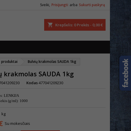
Sveiki,
Prisijungti
arba
Sukurti paskyrą
ška
Krepšelis
0
Prekės -
0,00 €
o produktai
Bulvių krakmolas SAUDA 1kg
ių krakmolas SAUDA 1kg
7041209230
Kodas
477041209230
lis: LENKIJA
iekis (g/ml): 1000
1 kg
€
Su mokesčiais