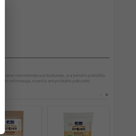
pateikiame internetinėje parduotuvėje, yra bendro pobūdžio.
tis informacija, esančia ant produkto pakuotės.
<
>