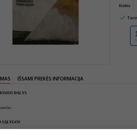
Kiekis

Turi
YMAS
IŠSAMI PREKĖS INFORMACIJA
OSIOS DALYS
kmolas.
 SĄLYGOS
mperatūra: nuo 0°C iki 25°C.